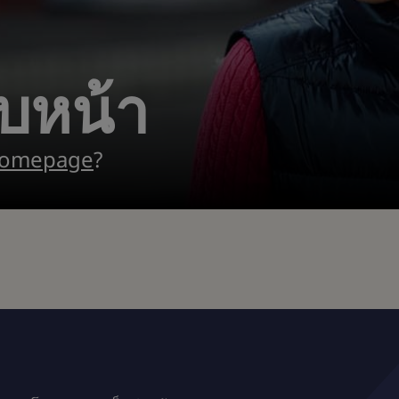
บหน้า
omepage
?