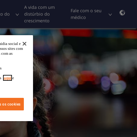
A vida com um
Fale com o seu
to do
distúrbio do
médico
crescimento
idia social e
ssos sites com
s com as
s
es
aqui
e
s os cookies