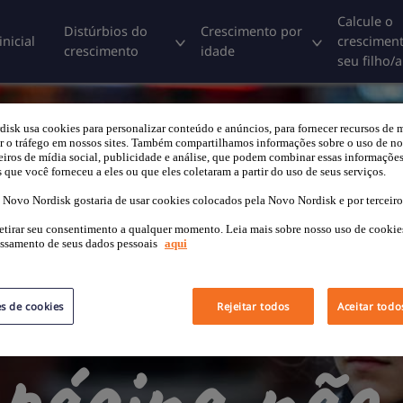
Calcule o
Distúrbios do
Crescimento por
inicial
crescimen
crescimento
idade
seu filho/a
isk usa cookies para personalizar conteúdo e anúncios, para fornecer recursos de m
ar o tráfego em nossos sites. Também compartilhamos informações sobre o uso de no
eiros de mídia social, publicidade e análise, que podem combinar essas informaçõe
 que você forneceu a eles ou que eles coletaram a partir do uso de seus serviços.
 a Novo Nordisk gostaria de usar cookies colocados pela Novo Nordisk e por terceiro
etirar seu consentimento a qualquer momento. Leia mais sobre nosso uso de cooki
ssamento de seus dados pessoais
aqui
es de cookies
Rejeitar todos
Aceitar todo
 página não