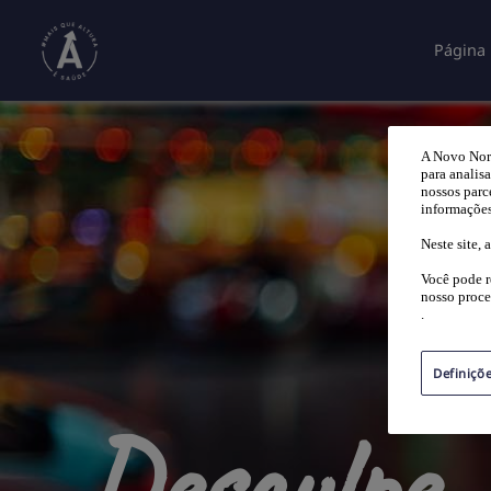
Página 
A Novo Nord
para analis
nossos parc
informações
Neste site,
Você pode r
nosso proce
.
Definiçõ
Desculpe,