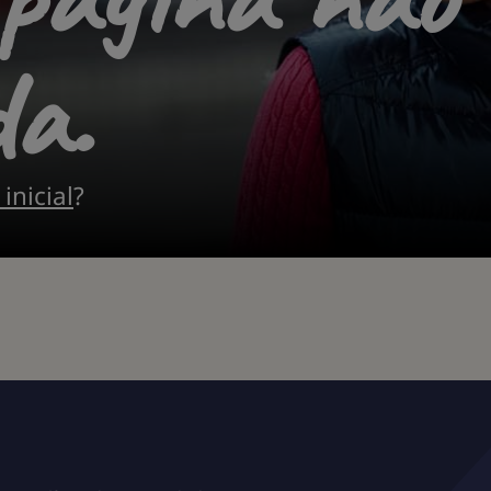
a.
inicial
?